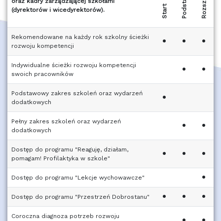
Podstawowy
oraz kadry zarządzającej szkołami
Start
(dyrektorów i wicedyrektorów).
Rekomendowane na każdy rok szkolny ścieżki
•
•
•
rozwoju kompetencji
Indywidualne ścieżki rozwoju kompetencji
•
•
swoich pracowników
Podstawowy zakres szkoleń oraz wydarzeń
•
dodatkowych
Pełny zakres szkoleń oraz wydarzeń
•
•
dodatkowych
Dostęp do programu "Reaguję, działam,
•
•
•
pomagam! Profilaktyka w szkole"
•
Dostęp do programu "Lekcje wychowawcze"
•
•
•
Dostęp do programu "Przestrzeń Dobrostanu"
Coroczna diagnoza potrzeb rozwoju
•
•