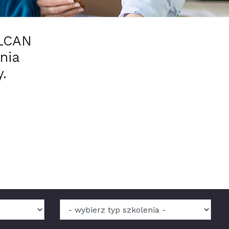
ULCAN
nia
.