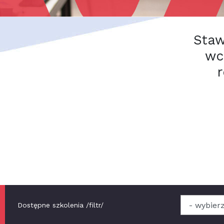
Staw
wc
Dostępne szkolenia /filtr/