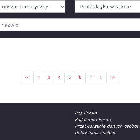
<<
<
3
4
5
6
7
>
>>
Regulamin
Regulamin Forum
Przetwarzanie danych osobo
Ustawienia cookies